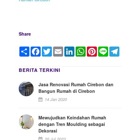
bangun rumah murah minimalis dengan sistem borongan
Share
Share
Facebook
Twitter
Email
LinkedIn
WhatsApp
Pinterest
Line
Telegram
BERITA TERKINI
Jasa Renovasi Rumah Cirebon dan
Bangun Rumah di Cirebon
14 Jan 2020
Mewujudkan Keindahan Rumah
dengan Tren Moulding sebagai
Dekorasi
20 Jul 2023